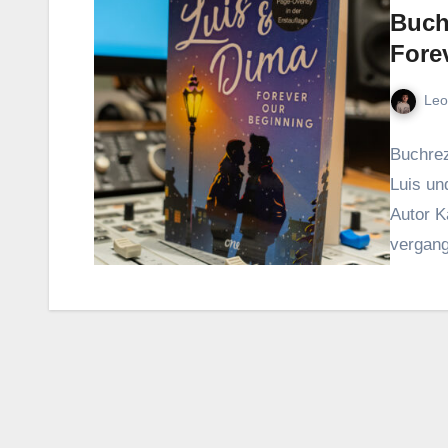
Buch
Fore
Leo
Buchrez
Luis un
Autor K
vergang