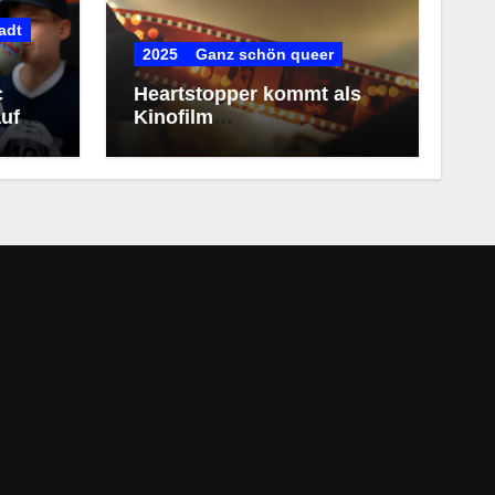
adt
2025
Ganz schön queer
c
Heartstopper kommt als
uf
Kinofilm
(Kollegengespräch)