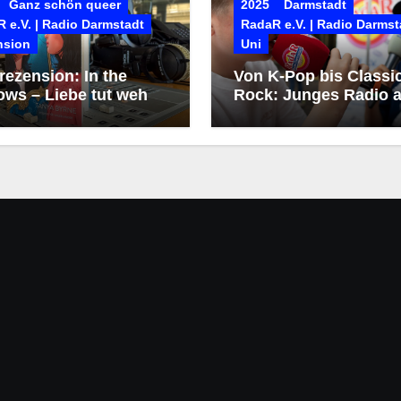
Ganz schön queer
2025
Darmstadt
 e.V. | Radio Darmstadt
RadaR e.V. | Radio Darmst
nsion
Uni
ezension: In the
Von K-Pop bis Classi
ows – Liebe tut weh
Rock: Junges Radio a
dem Heinerfest