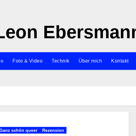
Leon Ebersman
io
Foto & Video
Technik
Über mich
Kontakt
Ganz schön queer
Rezension