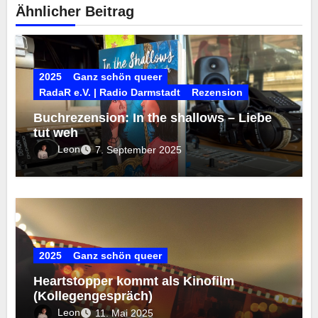
Ähnlicher Beitrag
2025
Ganz schön queer
RadaR e.V. | Radio Darmstadt
Rezension
Buchrezension: In the shallows – Liebe
tut weh
Leon
7. September 2025
2025
Ganz schön queer
Heartstopper kommt als Kinofilm
(Kollegengespräch)
Leon
11. Mai 2025