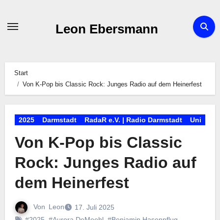
Zum
Inhalt
Leon Ebersmann
springen
Start
Von K-Pop bis Classic Rock: Junges Radio auf dem Heinerfest
2025
Darmstadt
RadaR e.V. | Radio Darmstadt
Uni
Von K-Pop bis Classic
Rock: Junges Radio auf
dem Heinerfest
Von
Leon
17. Juli 2025
#2025
,
#Aurora DeMeehl
,
#Benjamin Hasenpflug
,