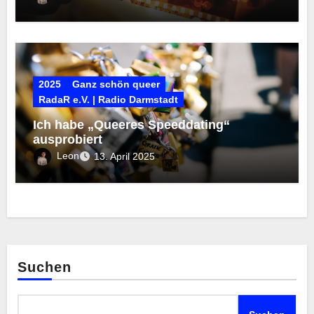
2025
Ganz schön queer
RadaR e.V. | Radio Darmstadt
Ich habe „Queeres Speeddating“
ausprobiert
Leon
13. April 2025
Suchen