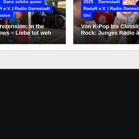
Ganz schön queer
2025
Darmstadt
 e.V. | Radio Darmstadt
RadaR e.V. | Radio Darmst
nsion
Uni
ezension: In the
Von K-Pop bis Classi
ows – Liebe tut weh
Rock: Junges Radio a
dem Heinerfest