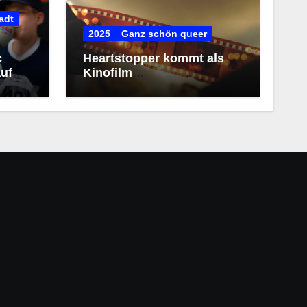
adt
2025
Ganz schön queer
c
Heartstopper kommt als
uf
Kinofilm
(Kollegengespräch)