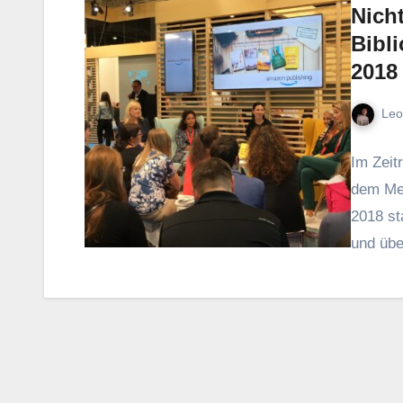
Nich
Bibl
2018
Leo
Im Zeit
dem Mes
2018 st
und übe