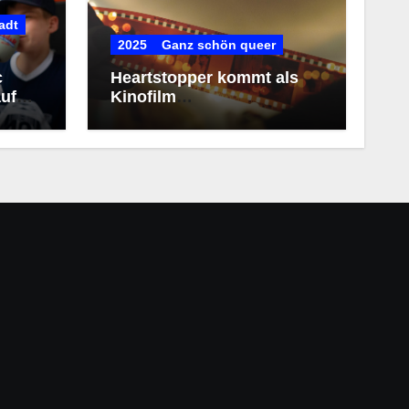
adt
2025
Ganz schön queer
c
Heartstopper kommt als
uf
Kinofilm
(Kollegengespräch)