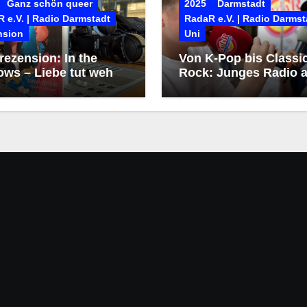
Ganz schön queer
2025
Darmstadt
 e.V. | Radio Darmstadt
RadaR e.V. | Radio Darmst
nsion
Uni
ezension: In the
Von K-Pop bis Classi
ows – Liebe tut weh
Rock: Junges Radio a
dem Heinerfest