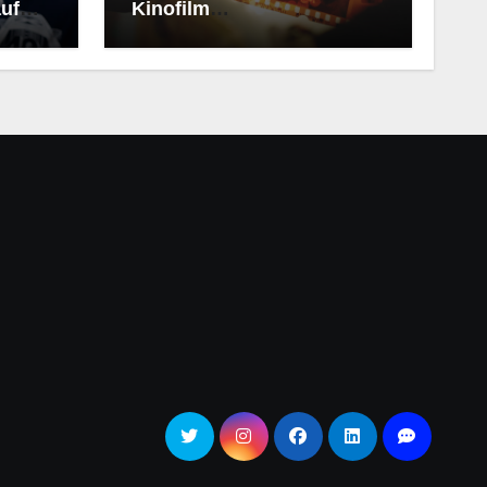
uf
Kinofilm
(Kollegengespräch)