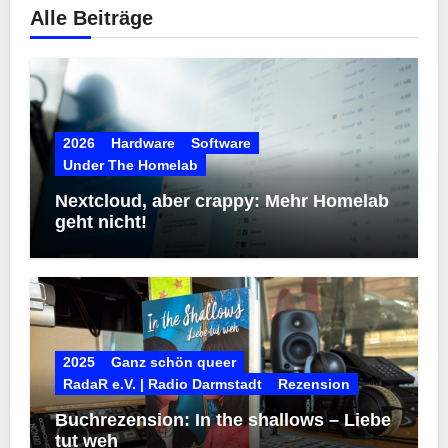
Alle Beiträge
2026
Hardware
Software
Under The Homelab
Nextcloud, aber crappy: Mehr Homelab
geht nicht!
2025
Ganz schön queer
RadaR e.V. | Radio Darmstadt
Rezension
Buchrezension: In the shallows – Liebe
tut weh