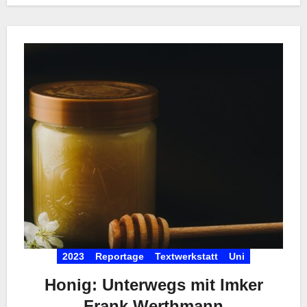
2023
Reportage
Textwerkstatt
Uni
Honig: Unterwegs mit Imker
Frank Werthmann