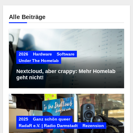
Alle Beiträge
2026
Hardware
Software
Under The Homelab
Nextcloud, aber crappy: Mehr Homelab
geht nicht!
2025
Ganz schön queer
RadaR e.V. | Radio Darmstadt
Rezension