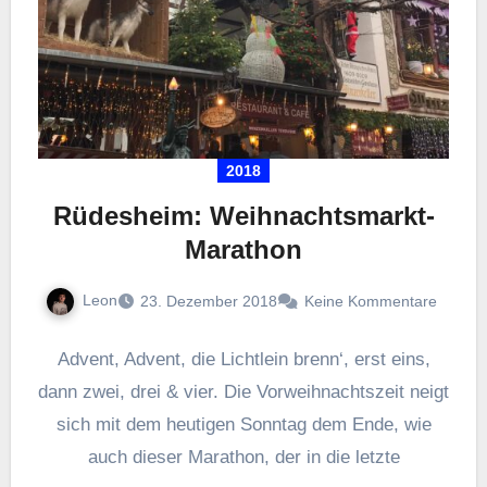
2018
Rüdesheim: Weihnachtsmarkt-
Marathon
Leon
23. Dezember 2018
Keine Kommentare
Advent, Advent, die Lichtlein brenn‘, erst eins,
dann zwei, drei & vier. Die Vorweihnachtszeit neigt
sich mit dem heutigen Sonntag dem Ende, wie
auch dieser Marathon, der in die letzte