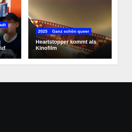
adt
2025
Ganz schön queer
c
Heartstopper kommt als
uf
Kinofilm
(Kollegengespräch)