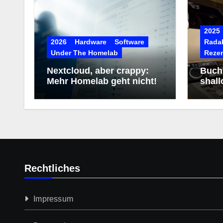
2025
2026
Hardware
Software
RadaR
Under The Homelab
Reze
Nextcloud, aber crappy:
Buchr
Mehr Homelab geht nicht!
shall
Rechtliches
Impressum