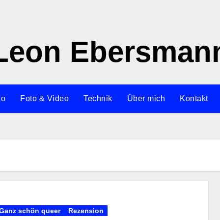
Leon Ebersman
io
Foto & Video
Technik
Über mich
Kontakt
Ganz schön queer
Rezension