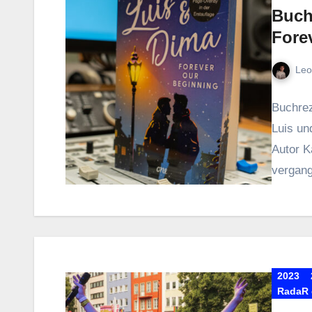
Buch
Fore
Leo
Buchrez
Luis un
Autor K
vergang
2023
RadaR e