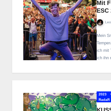
Mit 
ESC 
Leo
Mein Sm
Tempera
ich mit
ich ihn
2023
RadaR e
KUSS