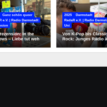
Ganz schön queer
2025
Darmstadt
 e.V. | Radio Darmstadt
RadaR e.V. | Radio Darmst
nsion
Uni
ezension: In the
Von K-Pop bis Classi
ows – Liebe tut weh
Rock: Junges Radio a
dem Heinerfest