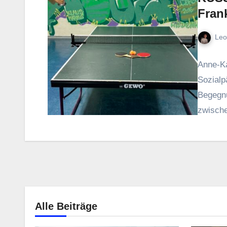
Frank
Leo
Anne-Ka
Sozialp
Begegnu
zwische
Alle Beiträge