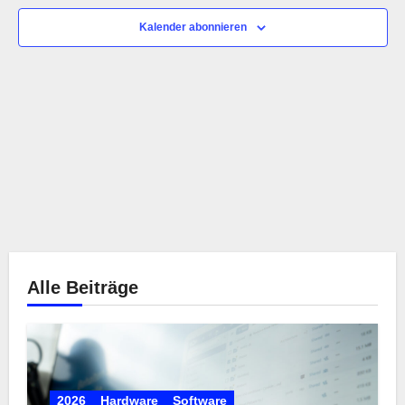
Ansic
Kalender abonnieren
Navig
Alle Beiträge
2026
Hardware
Software