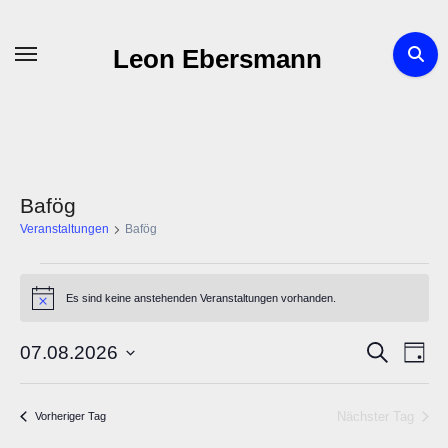
Zum
Inhalt
Leon Ebersmann
springen
Bafög
Veranstaltungen
Bafög
Veranstaltungen
Es sind keine anstehenden Veranstaltungen vorhanden.
Hinweis
für
Veran
Ve
Suche
07.08.2026
7.
Tag
Datum
An
Such
August
wählen.
Nächster Tag
Vorheriger Tag
Na
und
2026