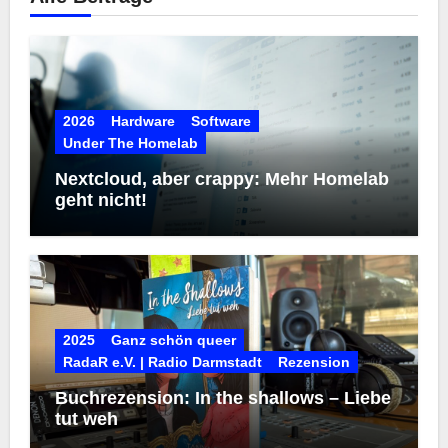
2026
Hardware
Software
Under The Homelab
Nextcloud, aber crappy: Mehr Homelab
geht nicht!
2025
Ganz schön queer
RadaR e.V. | Radio Darmstadt
Rezension
Buchrezension: In the shallows – Liebe
tut weh