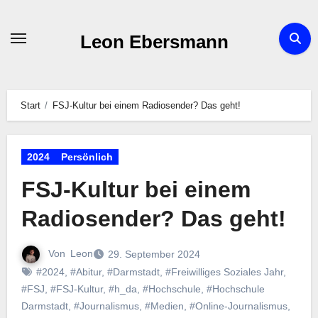
Zum
Inhalt
Leon Ebersmann
springen
Start
FSJ-Kultur bei einem Radiosender? Das geht!
2024
Persönlich
FSJ-Kultur bei einem
Radiosender? Das geht!
Von
Leon
29. September 2024
#2024
,
#Abitur
,
#Darmstadt
,
#Freiwilliges Soziales Jahr
,
#FSJ
,
#FSJ-Kultur
,
#h_da
,
#Hochschule
,
#Hochschule
Darmstadt
,
#Journalismus
,
#Medien
,
#Online-Journalismus
,