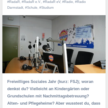
#RadaR
,
#RadaR e.V.
,
#RadaR eV
,
#Radio
,
#Radio
Darmstadt
,
#Schule
,
#Studium
Freiwilliges Soziales Jahr (kurz: FSJ); woran
denkst du? Vielleicht an Kindergärten oder
Grundschulen mit Nachmittagsbetreuung?
Alten- und Pflegeheime? Aber wusstest du, dass