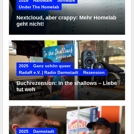
2026
Hardware
Software
Under The Homelab
Nextcloud, aber crappy: Mehr Homelab
geht nicht!
2025
Ganz schön queer
RadaR e.V. | Radio Darmstadt
Rezension
Buchrezension: In the shallows – Liebe
tut weh
2025
Darmstadt