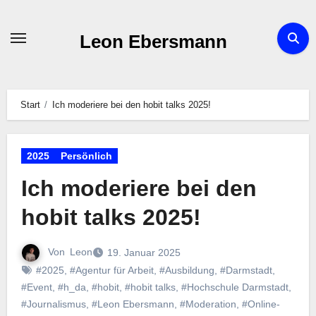
Zum
Inhalt
Leon Ebersmann
springen
Start
Ich moderiere bei den hobit talks 2025!
2025
Persönlich
Ich moderiere bei den
hobit talks 2025!
Von
Leon
19. Januar 2025
#2025
,
#Agentur für Arbeit
,
#Ausbildung
,
#Darmstadt
,
#Event
,
#h_da
,
#hobit
,
#hobit talks
,
#Hochschule Darmstadt
,
#Journalismus
,
#Leon Ebersmann
,
#Moderation
,
#Online-