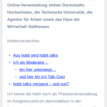
Online-Veranstaltung stehen Darmstadts
Hochschulen, die Technische Universität, die
Agentur für Arbeit sowie das Haus der
Wirtschaft Südhessen.
Inhaltsverzeichnis
Aus hobit wird hobit talks
Ich als Moderator…
bin hier unterwegs…
und hier bin ich Talk-Gast
hobit talks verpasst – und nun?
Ich kenne die
hobit
noch als Präsenzveranstaltung
im Kongresszentrum
darmstadtium
in der