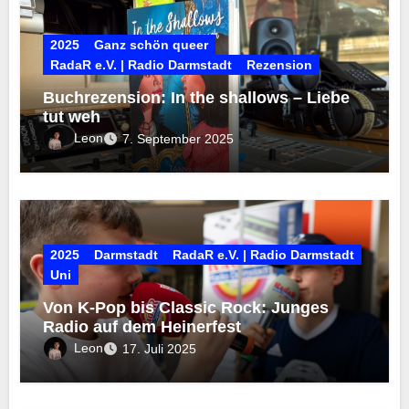
2025
Ganz schön queer
RadaR e.V. | Radio Darmstadt
Rezension
Buchrezension: In the shallows – Liebe
tut weh
Leon
7. September 2025
2025
Darmstadt
RadaR e.V. | Radio Darmstadt
Uni
Von K-Pop bis Classic Rock: Junges
Radio auf dem Heinerfest
Leon
17. Juli 2025