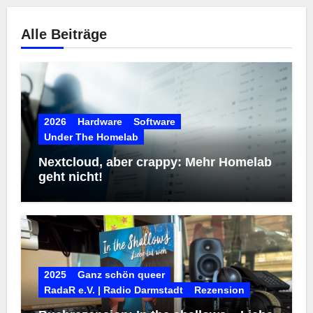
Alle Beiträge
2026
Hardware
Software
Under The Homelab
Nextcloud, aber crappy: Mehr Homelab
geht nicht!
2025
Ganz schön queer
RadaR e.V. | Radio Darmstadt
Rezension