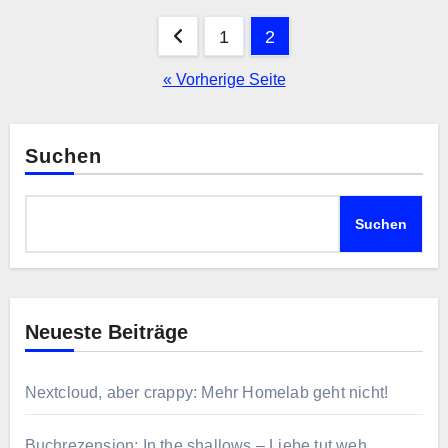
Seitennummerierung
1
2
der
« Vorherige Seite
Beiträge
Suchen
Suchen
Neueste Beiträge
Nextcloud, aber crappy: Mehr Homelab geht nicht!
Buchrezension: In the shallows – Liebe tut weh