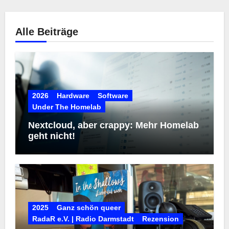
Alle Beiträge
2026
Hardware
Software
Under The Homelab
Nextcloud, aber crappy: Mehr Homelab
geht nicht!
2025
Ganz schön queer
RadaR e.V. | Radio Darmstadt
Rezension