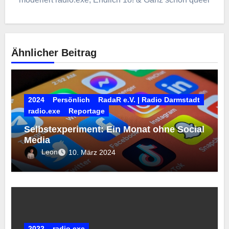
Ähnlicher Beitrag
2024
Persönlich
RadaR e.V. | Radio Darmstadt
radio.exe
Reportage
Selbstexperiment: Ein Monat ohne Social
Media
Leon
10. März 2024
2022
radio.exe