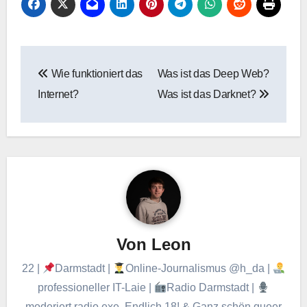
Beitragsnavigation
Wie funktioniert das
Was ist das Deep Web?
Internet?
Was ist das Darknet?
Von
Leon
22 |
Darmstadt |
Online-Journalismus @h_da |
professioneller IT-Laie |
Radio Darmstadt |
moderiert radio.exe, Endlich 18! & Ganz schön queer