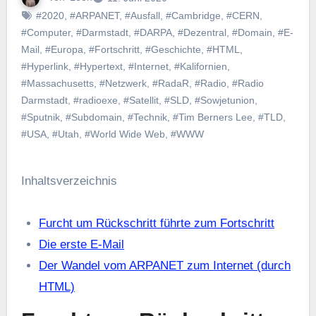
#2020
,
#ARPANET
,
#Ausfall
,
#Cambridge
,
#CERN
,
#Computer
,
#Darmstadt
,
#DARPA
,
#Dezentral
,
#Domain
,
#E-
Mail
,
#Europa
,
#Fortschritt
,
#Geschichte
,
#HTML
,
#Hyperlink
,
#Hypertext
,
#Internet
,
#Kalifornien
,
#Massachusetts
,
#Netzwerk
,
#RadaR
,
#Radio
,
#Radio
Darmstadt
,
#radioexe
,
#Satellit
,
#SLD
,
#Sowjetunion
,
#Sputnik
,
#Subdomain
,
#Technik
,
#Tim Berners Lee
,
#TLD
,
#USA
,
#Utah
,
#World Wide Web
,
#WWW
Inhaltsverzeichnis
Furcht um Rückschritt führte zum Fortschritt
Die erste E-Mail
Der Wandel vom ARPANET zum Internet (durch
HTML)