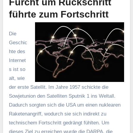
Furcht um Rückschritt
führte zum Fortschritt
Die
Geschic
hte des
Internet
s ist so
alt, wie
der erste Satellit. Im Jahre 1957 schickte die
Sowjetunion den Satelliten Sputnik 1 ins Weltall.
Dadurch sorgten sich die USA um einen nuklearen
Raketenangriff, wodurch sie sich indirekt zu
technischem Fortschritt gedrängt fühlten. Um
dieses Ziel zu erreichen wurde die DARPA, die