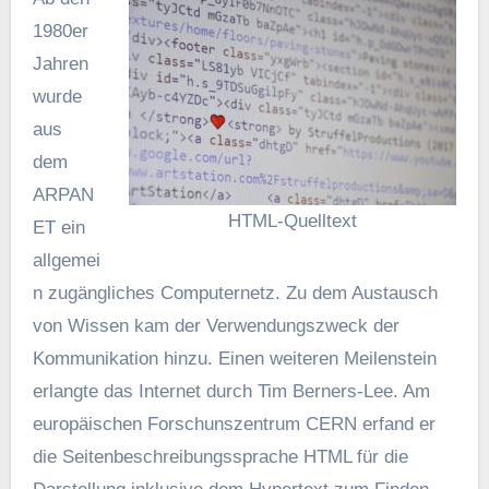
1980er
Jahren
wurde
aus
dem
ARPAN
HTML-Quelltext
ET ein
allgemei
n zugängliches Computernetz. Zu dem Austausch
von Wissen kam der Verwendungszweck der
Kommunikation hinzu. Einen weiteren Meilenstein
erlangte das Internet durch Tim Berners-Lee. Am
europäischen Forschunszentrum CERN erfand er
die Seitenbeschreibungssprache HTML für die