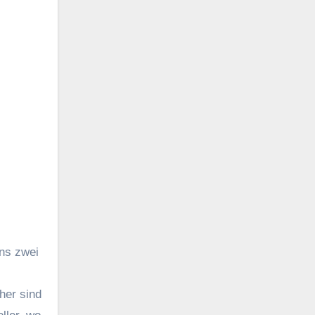
ens zwei
her sind