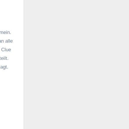
emein.
n alle
 Clue
ilt.
agt.