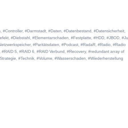
n
,
#Controller
,
#Darmstadt
,
#Daten
,
#Datenbestand
,
#Datensicherheit
,
efekt
,
#Diebstahl
,
#Elementarschaden
,
#Festplatte
,
#HDD
,
#JBOD
,
#Ju
Netzwerkspeicher
,
#Paritätsdaten
,
#Podcast
,
#RadaR
,
#Radio
,
#Radio
,
#RAID 5
,
#RAID 6
,
#RAID Verbund
,
#Recovery
,
#redundant array of
Strategie
,
#Technik
,
#Volume
,
#Wasserschaden
,
#Wiederherstellung