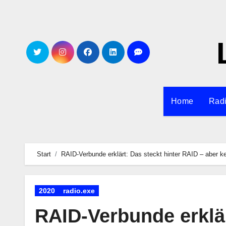
Zum
Inhalt
springen
Home
Rad
Start
RAID-Verbunde erklärt: Das steckt hinter RAID – aber k
2020
radio.exe
RAID-Verbunde erklär