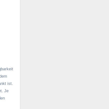
barkeit
zdem
nkt ist.
t. Je
den