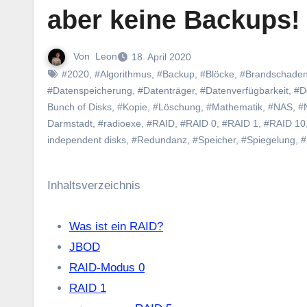
aber keine Backups!
Von
Leon
18. April 2020
#2020
,
#Algorithmus
,
#Backup
,
#Blöcke
,
#Brandschade
#Datenspeicherung
,
#Datenträger
,
#Datenverfügbarkeit
,
#D
Bunch of Disks
,
#Kopie
,
#Löschung
,
#Mathematik
,
#NAS
,
#
Darmstadt
,
#radioexe
,
#RAID
,
#RAID 0
,
#RAID 1
,
#RAID 10
independent disks
,
#Redundanz
,
#Speicher
,
#Spiegelung
,
#
Inhaltsverzeichnis
Was ist ein RAID?
JBOD
RAID-Modus 0
RAID 1