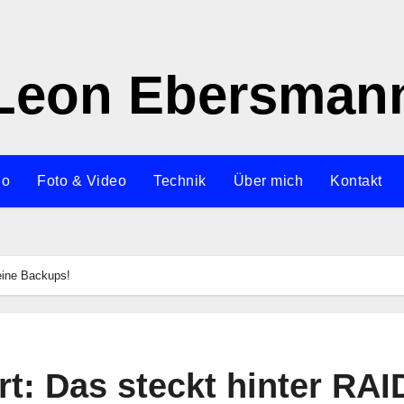
Leon Ebersman
io
Foto & Video
Technik
Über mich
Kontakt
eine Backups!
t: Das steckt hinter RAI