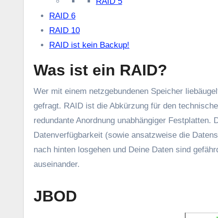
RAID 5
RAID 6
RAID 10
RAID ist kein Backup!
Was ist ein RAID?
Wer mit einem netzgebundenen Speicher liebäugelt, wird spätestens bei der Einrichtung nach einem RAID-Verbund
gefragt. RAID ist die Abkürzung für den technische
redundante Anordnung unabhängiger Festplatten. D
Datenverfügbarkeit (sowie ansatzweise die Datens
nach hinten losgehen und Deine Daten sind gefährde
auseinander.
JBOD